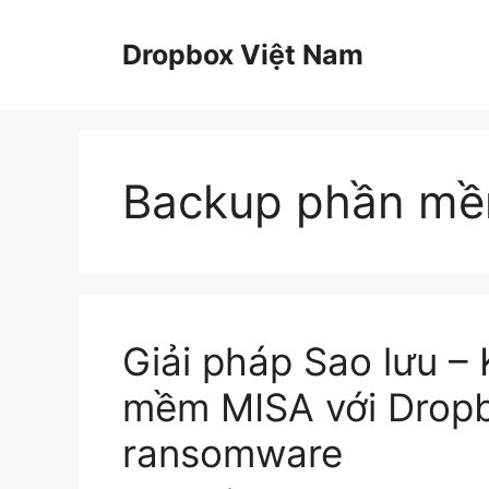
Chuyển
đến
Dropbox Việt Nam
nội
dung
Backup phần m
Giải pháp Sao lưu – 
mềm MISA với Dropb
ransomware