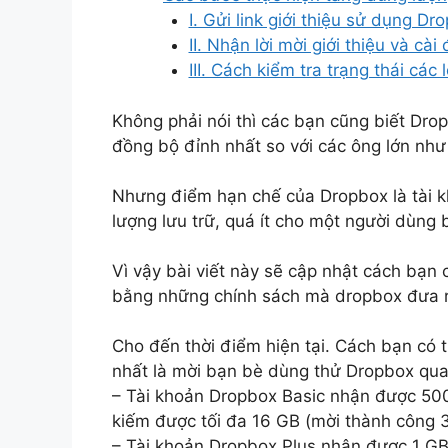
I. Gửi link giới thiệu sử dụng D
II. Nhận lời mời giới thiệu và cà
III. Cách kiểm tra trạng thái các 
Không phải nói thì các bạn cũng biết Dro
đồng bộ đỉnh nhất so với các ông lớn như
Nhưng điểm hạn chế của Dropbox là tài 
lượng lưu trữ, quá ít cho một người dùng 
Vì vậy bài viết này sẽ cập nhật cách bạn
bằng những chính sách mà dropbox đưa r
Cho đến thời điểm hiện tại. Cách bạn có 
nhất là mời bạn bè dùng thử Dropbox qua li
– Tài khoản Dropbox Basic nhận được 500 
kiếm được tối đa 16 GB (mời thành công 
– Tài khoản Dropbox Plus nhận được 1 GB 