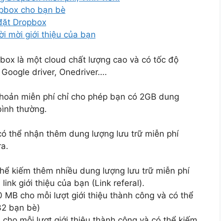
ropbox cho bạn bè
i đặt Dropbox
lời mời giới thiệu của bạn
pbox là một cloud chất lượng cao và có tốc độ
 Google driver, Onedriver….
khoản miễn phí chỉ cho phép bạn có 2GB dung
bình thường.
 có thể nhận thêm dung lượng lưu trữ miễn phí
a.
thể kiếm thêm nhiều dung lượng lưu trữ miễn phí
nk giới thiệu của bạn (Link referal).
MB cho mỗi lượt giới thiệu thành công và có thể
32 bạn bè)
cho mỗi lượt giới thiệu thành công và có thể kiếm