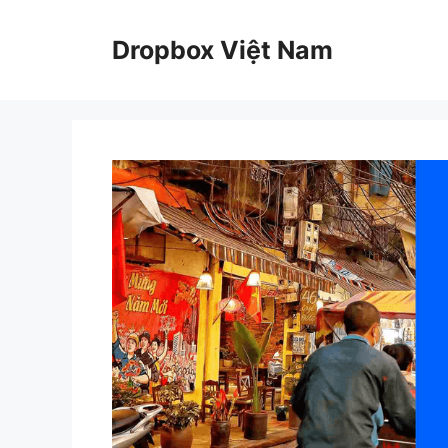
Chuyển
đến
Dropbox Việt Nam
nội
dung