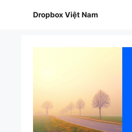
Chuyển
đến
Dropbox Việt Nam
nội
dung